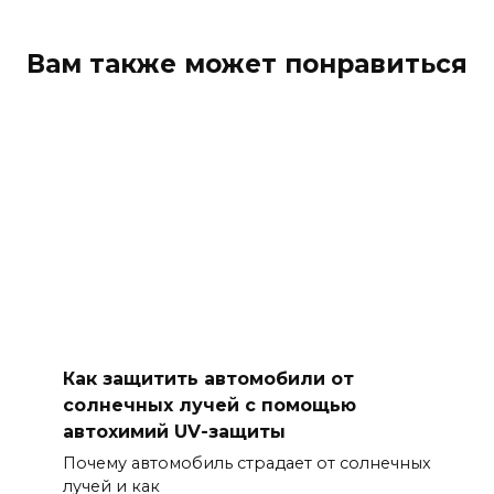
средств для
безупречнос
ти кузова 5.
Вам также может понравиться
Лучшие
способы
ухода за
салоном
автомобиля
с помощью
профессион
альной
автохимии 6.
Как
правильно
использоват
ь автохимию
для
Как защитить автомобили от
устранения
солнечных лучей с помощью
царапин и
автохимий UV-защиты
сколов на
Почему автомобиль страдает от солнечных
кузове 7.
лучей и как
Автохимия