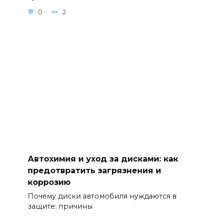
для защиты
0
2
от коррозии:
современны
е средства и
методы их
нанесения 8.
Рекомендуе
мые
автошампун
и и средства
для
комплексног
о ухода за
автомобиле
м 9. Тонкости
Автохимия и уход за дисками: как
использован
предотвратить загрязнения и
ия
коррозию
автохимии
для
Почему диски автомобиля нуждаются в
повышения
защите: причины
эффективно