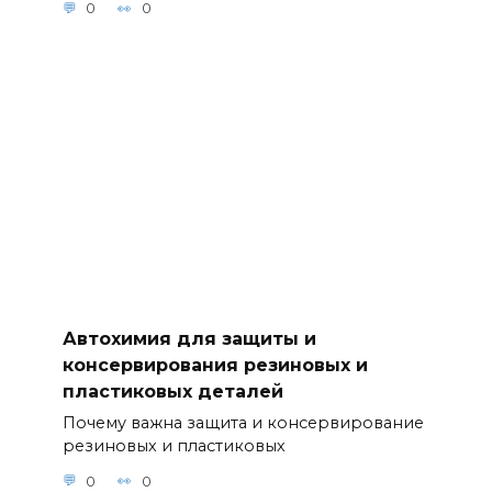
0
0
сти
полировки и
защиты
лакокрасочн
ого
покрытия 10.
Автохимия и
химчистка
салона: как
сохранить
свежесть и
чистоту без
усилий 11.
ТОП-советов
по уходу за
Автохимия для защиты и
автомобиле
консервирования резиновых и
м в зимний
пластиковых деталей
сезон с
Почему важна защита и консервирование
помощью
резиновых и пластиковых
автохимичес
ких средств
0
0