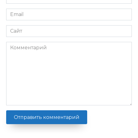
*
автопокрыти
ем для
Email
долгой
*
службы и
Сайт
яркого вида
3. ТОП-5
автохимий,
Комментарий
которые
преобразят
внешний вид
votre
автомобиля
за считанные
минуты 4.
Советы
экспертов по
использован
ию
автомобильн
ых восков и
полируещих