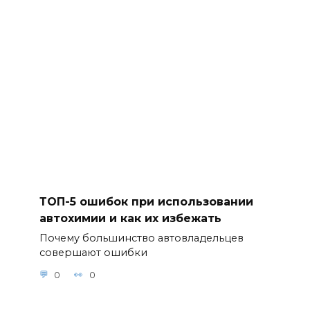
12. Эволюция
автомобильн
ой
автохимии:
что нового
предлагает
рынок для
заботы о
вашем
автомобиле
ТОП-5 ошибок при использовании
автохимии и как их избежать
Почему большинство автовладельцев
совершают ошибки
0
0