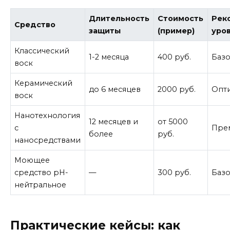
Длительность
Стоимость
Рек
Средство
защиты
(пример)
уро
Классический
1-2 месяца
400 руб.
Баз
воск
Керамический
до 6 месяцев
2000 руб.
Опт
воск
Нанотехнология
12 месяцев и
от 5000
c
Пре
более
руб.
наносредствами
Моющее
средство pH-
—
300 руб.
Баз
нейтральное
Практические кейсы: как