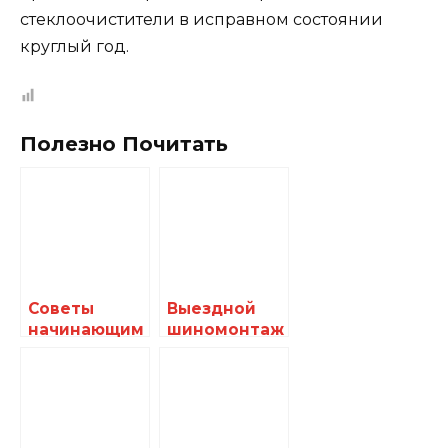
стеклоочистители в исправном состоянии
круглый год.
Полезно Почитать
Советы
Выездной
начинающим
шиномонтаж
водителям
в Москве и
области:
удобно,
быстро и
надежно!