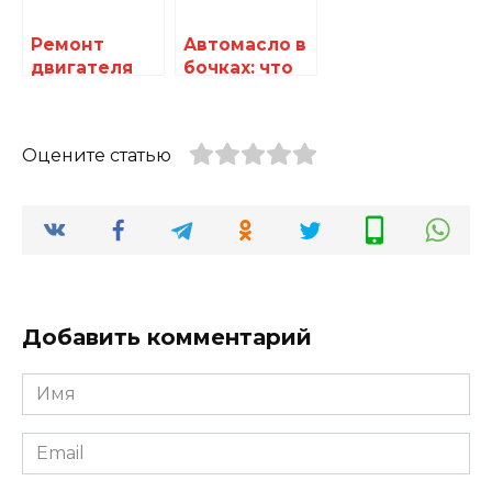
Ремонт
Автомасло в
двигателя
бочках: что
Toyota: как
важно знать
продлить
перед
жизнь
покупкой и
Оцените статью
вашему
как выбрать
мотору и не
лучшее
потерять
деньги
Добавить комментарий
Имя
*
Email
*