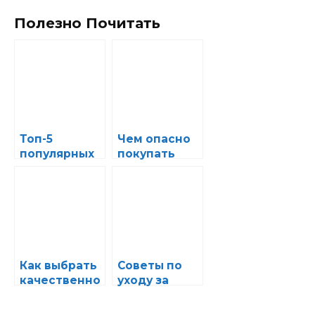
Полезно Почитать
Топ-5
Чем опасно
популярных
покупать
автозапчаст
некачествен
ей, которые
ные
всегда
автозапчаст
должны быть
и и как этого
у водителя
избежать
на запасном
плане
Как выбрать
Советы по
качественно
уходу за
е освещение
автозапчаст
и
ями, чтобы