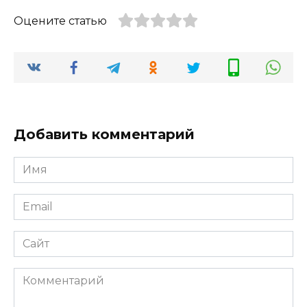
сигнальные
продлить их
Оцените статью
устройства
срок службы
для
и сохранить
автомобиля
функциональ
ность
Добавить комментарий
Имя
*
Email
*
Сайт
Комментарий