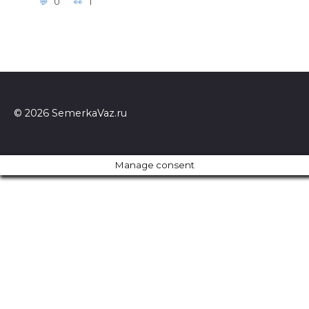
0
1
© 2026 SemerkaVaz.ru
Manage consent