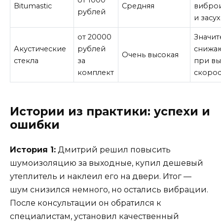
Bitumastic
Средняя
вибро
рублей
и засу
от 20000
Значит
Акустические
рублей
снижа
Очень высокая
стекла
за
при в
комплект
скорос
Истории из практики: успехи и
ошибки
История 1:
Дмитрий решил повысить
шумоизоляцию за выходные, купил дешевый
утеплитель и наклеил его на двери. Итог —
шум снизился немного, но остались вибрации.
После консультации он обратился к
специалистам, установил качественный