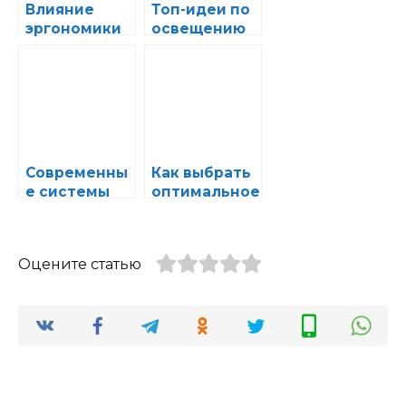
Влияние
Топ-идеи по
эргономики
освещению
салона на
салона для
здоровье
создания
водителя и
уюта и стиля
пассажиров
в авто
Современны
Как выбрать
е системы
оптимальное
климат-
освещение
контроля
для
для
вечерних
Оцените статью
создания
поездок и
идеального
отдыха в
микроклима
салоне
та