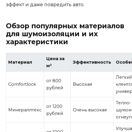
эффект и даже повредить авто.
Обзор популярных материалов
для шумоизоляции и их
характеристики
Цена за
Материал
Эффективность
Особе
м²
Легкий
от 800
Comfortlock
Высокая
клеитс
рублей
униве
Тепло-
от 1200
Минераллтекс
Очень высокая
шумои
рублей
огнеу
Улучша
от 1000