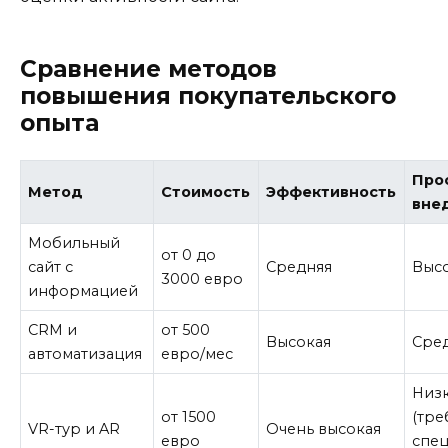
Сравнение методов
повышения покупательского
опыта
Про
Метод
Стоимость
Эффективность
вне
Мобильный
от 0 до
сайт с
Средняя
Выс
3000 евро
информацией
CRM и
от 500
Высокая
Сре
автоматизация
евро/мес
Низ
от 1500
(тре
VR-тур и AR
Очень высокая
евро
спе