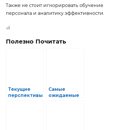
Также не стоит игнорировать обучение
персонала и аналитику эффективности.
Полезно Почитать
Текущие
Самые
перспективы
ожидаемые
развития
авто-
рынка
выставки
гибридных
этого года и
автомобилей
что там
новенького