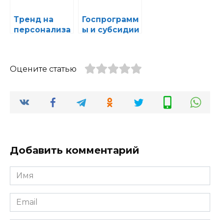
Тренд на
Госпрограмм
персонализа
ы и субсидии
цию
на
автомобилей
электромоби
: что
ли: что
Оцените статью
предлагают
станет
ведущие
доступнее
автодилеры
для
потребителе
й
Добавить комментарий
Имя
*
Email
*