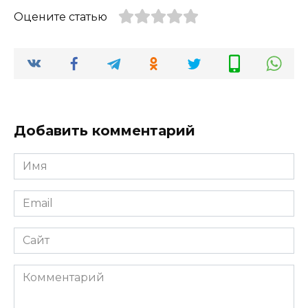
динамичных
максимальн
Оцените статью
водителей,
ым запасом
ценящих
хода
стиль и
функциональ
ность
Добавить комментарий
Имя
*
Email
*
Сайт
Комментарий