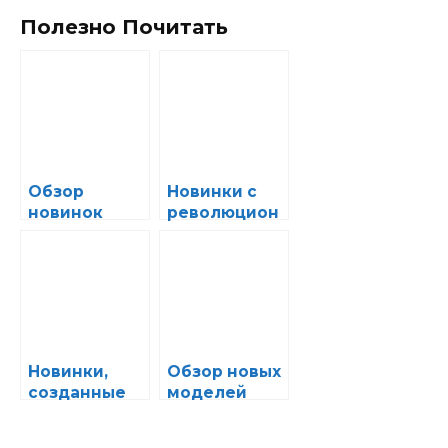
Полезно Почитать
Обзор
Новинки с
новинок
революцион
премиум-
ной
класса:
системой
новые
безопасност
модели и их
и: сделайте
эксклюзивны
ставку на
е
максимум
преимущест
защиты
Новинки,
Обзор новых
ва
созданные
моделей
для молодых
электромоби
и
лей с