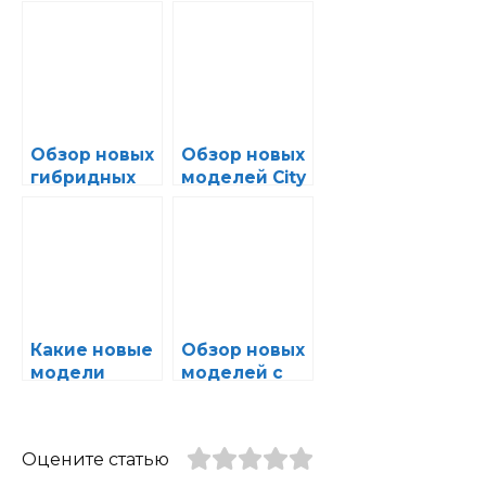
Обзор новых
Обзор новых
гибридных
моделей City
моделей:
Car:
экономия
идеальный
топлива и
баланс
высокая
между
технологичн
размером и
ость в одном
функциональ
флаконе
ностью
Какие новые
Обзор новых
модели
моделей с
автомобилей
улучшенной
стали
шумоизоляц
победителя
ией и
Оцените статью
ми
акустикой