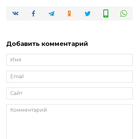
престижных
конкурсов и
тест-
драйвов
Добавить комментарий
Имя
*
Email
*
Сайт
Комментарий