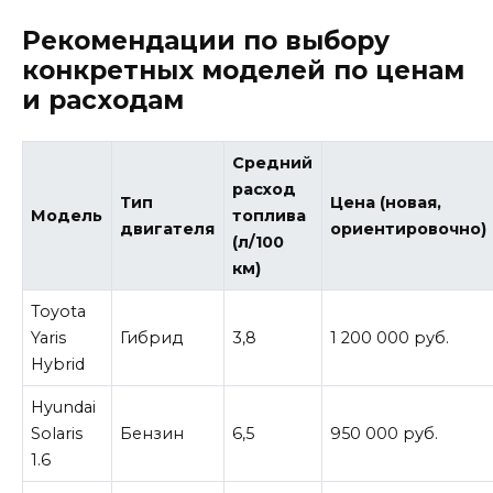
Рекомендации по выбору
конкретных моделей по ценам
и расходам
Средний
расход
Тип
Цена (новая,
Модель
топлива
двигателя
ориентировочно)
(л/100
км)
Toyota
Yaris
Гибрид
3,8
1 200 000 руб.
Hybrid
Hyundai
Solaris
Бензин
6,5
950 000 руб.
1.6