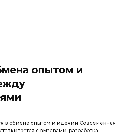
бмена опытом и
ежду
лями
я в обмене опытом и идеями Современная
талкивается с вызовами: разработка