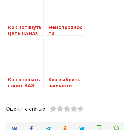
Как натянуть
Неисправнос
цепь на Ваз
ти
2107
спидометра
Ваз 2107
Как открыть
Как выбрать
капот ВАЗ
запчасти
2107 при
газон некст:
обрыве
простые
тросика
советы,
Оцените статью
чтобы
техника
снова
радовала