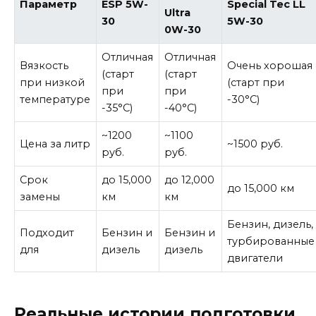
Параметр
ESP 5W-
Special Tec LL
Ultra
30
5W-30
0W-30
Отличная
Отличная
Вязкость
Очень хорошая
(старт
(старт
при низкой
(старт при
при
при
температуре
-30°C)
-35°C)
-40°C)
~1200
~1100
Цена за литр
~1500 руб.
руб.
руб.
Срок
до 15,000
до 12,000
до 15,000 км
замены
км
км
Бензин, дизель,
Подходит
Бензин и
Бензин и
турбированные
для
дизель
дизель
двигатели
Реальные истории подготовки