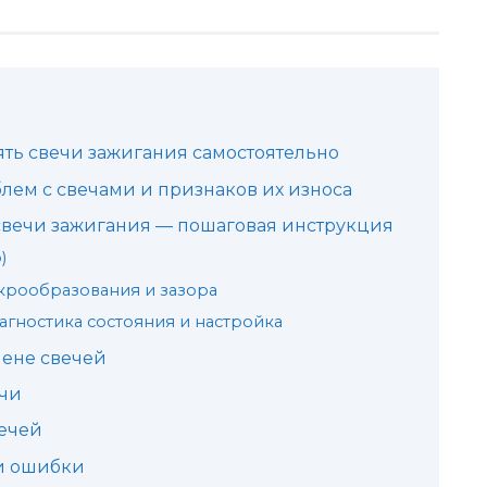
ять свечи зажигания самостоятельно
ем с свечами и признаков их износа
 свечи зажигания — пошаговая инструкция
)
крообразования и зазора
гностика состояния и настройка
ене свечей
чи
ечей
 и ошибки