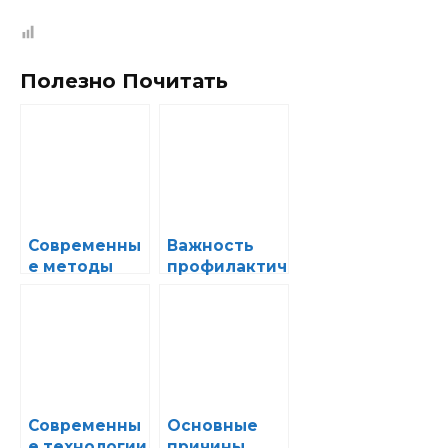
Полезно Почитать
Современны
Важность
е методы
профилактич
восстановле
еского
ния
обслуживани
изношенного
я для
двигателя:
увеличения
что реально
срока
работает
службы
двигателя
Современны
Основные
е технологии
причины