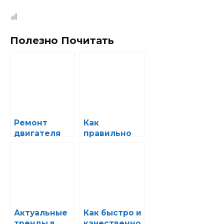
Полезно Почитать
Ремонт
Как
двигателя
правильно
своими
выбрать
руками:
масло для
пошаговая
двигателя
инструкция
после
для
ремонта для
новичков
увеличения
его ресурса
Актуальные
Как быстро и
тренды в
качественно