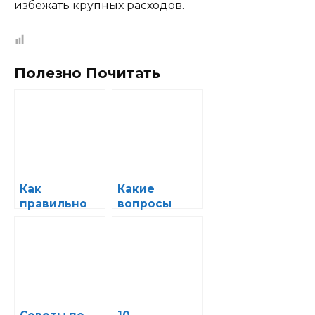
избежать крупных расходов.
Полезно Почитать
Как
Какие
правильно
вопросы
оформить
задать при
гарантию на
выборе
ремонт и
автосервиса
подготовить
для ремонта
авто к
электроники
передаче в
авто
автосервис