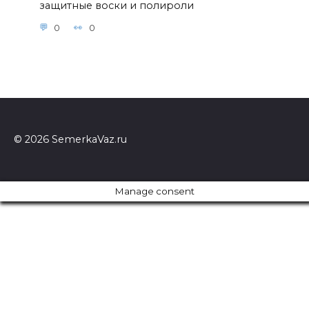
защитные воски и полироли
0
0
© 2026 SemerkaVaz.ru
Manage consent