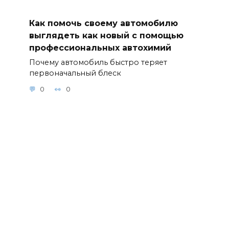
чистоту без
усилий 11.
ТОП-советов
Как помочь своему автомобилю
по уходу за
выглядеть как новый с помощью
автомобиле
профессиональных автохимий
м в зимний
Почему автомобиль быстро теряет
сезон с
первоначальный блеск
помощью
автохимичес
0
0
ких средств
12. Эволюция
автомобильн
ой
автохимии:
что нового
предлагает
рынок для
заботы о
вашем
автомобиле