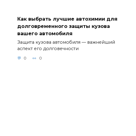
комплексног
о ухода за
автомобиле
Как выбрать лучшие автохимии для
м 9. Тонкости
долговременного защиты кузова
использован
вашего автомобиля
ия
автохимии
Защита кузова автомобиля — важнейший
для
аспект его долговечности
повышения
0
0
эффективно
сти
полировки и
защиты
лакокрасочн
ого
покрытия 10.
Автохимия и
химчистка
салона: как
сохранить
свежесть и