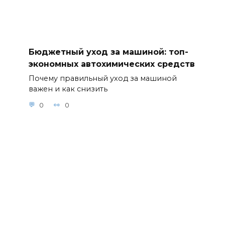
Как
правильно
использоват
ь автохимию
для
Бюджетный уход за машиной: топ-
устранения
экономных автохимических средств
царапин и
Почему правильный уход за машиной
сколов на
важен и как снизить
кузове 7.
Автохимия
0
0
для защиты
от коррозии:
современны
е средства и
методы их
нанесения 8.
Рекомендуе
мые
автошампун
и и средства
для