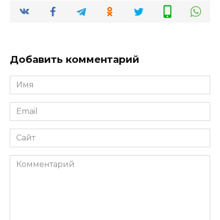
х агрегатов
езду
автомобиля
безопаснее
и
комфортнее
Добавить комментарий
Имя
*
Email
*
Сайт
Комментарий