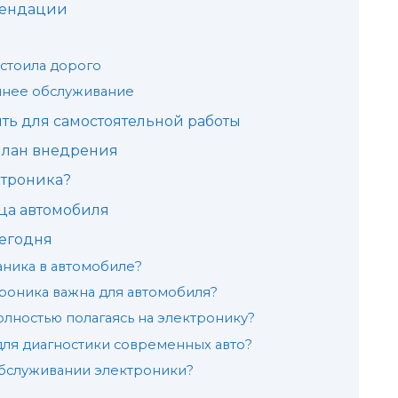
мендации
 стоила дорого
шнее обслуживание
ить для самостоятельной работы
план внедрения
ктроника?
ца автомобиля
сегодня
аника в автомобиле?
роника важна для автомобиля?
олностью полагаясь на электронику?
ля диагностики современных авто?
обслуживании электроники?