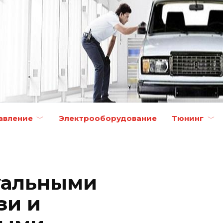
авление
Электрооборудование
Тюнинг
уальными
зи и