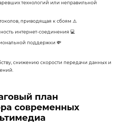
старевших технологий или неправильной
токолов, приводящая к сбоям ⚠️
ность интернет-соединения 💻
сиональной поддержки 💸
бству, снижению скорости передачи данных и
ений.
аговый план
ора современных
льтимедиа