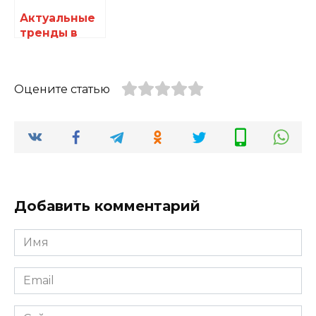
Актуальные
тренды в
ремонте
двигателей:
новые
Оцените статью
материалы и
подходы,
которые
повышают
надежность
Добавить комментарий
Имя
*
Email
*
Сайт