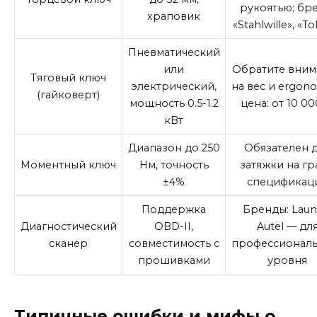
рукоятью; бре
храповик
«Stahlwille», «T
Пневматический
или
Обратите вним
Тяговый ключ
электрический,
на вес и ergono
(гайковерт)
мощность 0.5-1.2
цена: от 10 00
кВт
Диапазон до 250
Обязателен 
Моментный ключ
Нм, точность
затяжки на гр
±4%
спецификац
Поддержка
Бренды: Laun
Диагностический
OBD-II,
Autel — дл
сканер
совместимость с
профессионал
прошивками
уровня
Типичные ошибки и мифы о