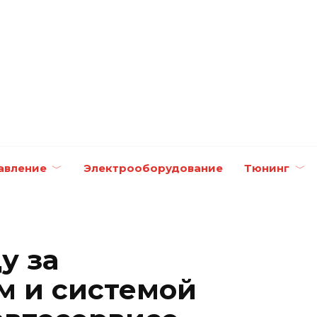
авление
Электрооборудование
Тюнинг
у за
м и системой