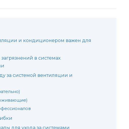
тиляции и кондиционером важен для
загрязнений в системах
ии
ду за системой вентиляции и
ательно)
рживающие)
офессионалов
шибки
алы для ухода за системами