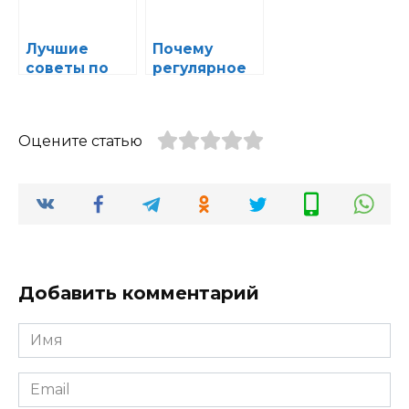
го
автосервисе
обслуживани
Лучшие
Почему
я авто
советы по
регулярное
общению с
обслуживани
мастерами
е системы
автосервиса
охлаждения
Оцените статью
для
так важно
получения
для вашего
качественно
автомобиля
го
результата
Добавить комментарий
Имя
*
Email
*