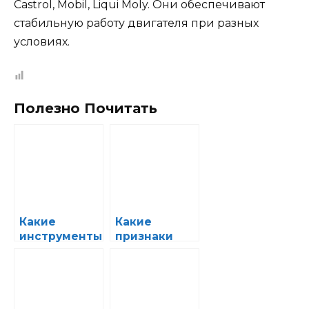
Castrol, Mobil, Liqui Moly. Они обеспечивают
стабильную работу двигателя при разных
условиях.
Полезно Почитать
Какие
Какие
инструменты
признаки
должны быть
указывают на
в
необходимо
автосервисе
сть замены
для
ремней и
качественно
роликов в