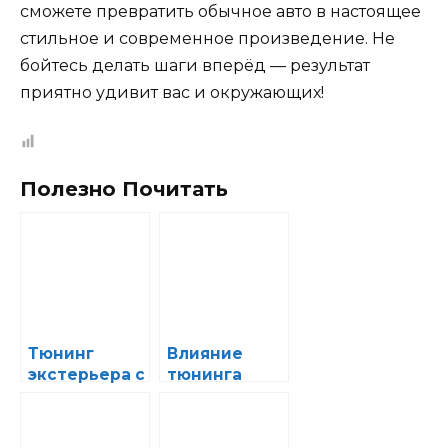
сможете превратить обычное авто в настоящее
стильное и современное произведение. Не
бойтесь делать шаги вперёд — результат
приятно удивит вас и окружающих!
Полезно Почитать
Тюнинг
Влияние
экстерьера с
тюнинга
использован
экстерьера
ием карбона:
на
преимущест
аеродинами