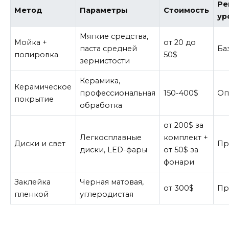
Ре
Метод
Параметры
Стоимость
ур
Мягкие средства,
Мойка +
от 20 до
паста средней
Ба
полировка
50$
зернистости
Керамика,
Керамическое
профессиональная
150-400$
Оп
покрытие
обработка
от 200$ за
Легкосплавные
комплект +
Диски и свет
Пр
диски, LED-фары
от 50$ за
фонари
Заклейка
Черная матовая,
от 300$
Пр
пленкой
углеродистая