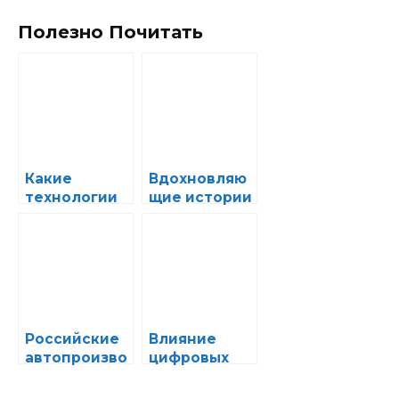
Полезно Почитать
Какие
Вдохновляю
технологии
щие истории
из
успеха
автосалонов
молодых
перекочевыв
автотехност
ают в
артапов
массовые
модели
Российские
Влияние
автопроизво
цифровых
дители в
технологий
борьбе за
на