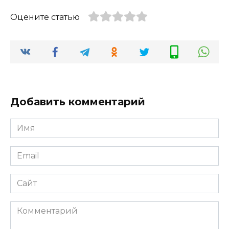
инновационн
покупательс
Оцените статью
ые
кий опыт в
технологии
автосалонах
Добавить комментарий
Имя
*
Email
*
Сайт
Комментарий