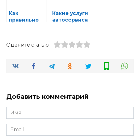
в
автосервисе
Как
Какие услуги
правильно
автосервиса
подготовить
стоит делать
автомобиль
регулярно
к
для
Оцените статью
техобслужив
поддержани
анию и
я
избежать
безопасност
неприятност
и
ей
Добавить комментарий
Имя
*
Email
*