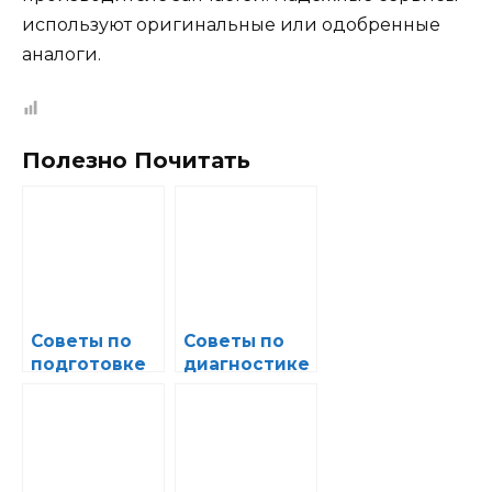
используют оригинальные или одобренные
аналоги.
Полезно Почитать
Советы по
Советы по
подготовке
диагностике
автомобиля
и
к зимнему
устранению
сезону в
проблем с
автосервисе
системой
охлаждения