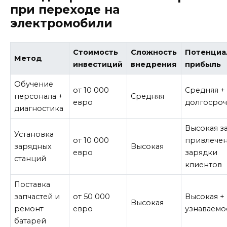
при переходе на
электромобили
Стоимость
Сложность
Потенциа
Метод
инвестиций
внедрения
прибыль
Обучение
от 10 000
Средняя +
персонала +
Средняя
евро
долгосроч
диагностика
Высокая за
Установка
от 10 000
привлече
зарядных
Высокая
евро
зарядки
станций
клиентов
Поставка
запчастей и
от 50 000
Высокая +
Высокая
ремонт
евро
узнаваемо
батарей