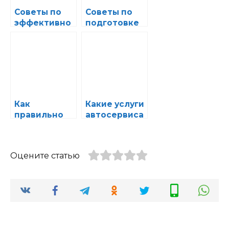
Советы по
Советы по
эффективно
подготовке
му
автомобиля
устранению
к зимнему
распростран
сезону в
ённых
автосервисе
поломок в
автосервисе
Как
Какие услуги
правильно
автосервиса
подготовить
стоит делать
автомобиль
регулярно
к
для
Оцените статью
техобслужив
поддержани
анию и
я
избежать
безопасност
неприятност
и
ей